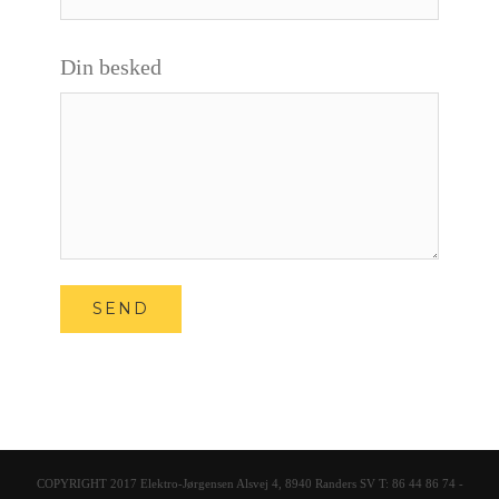
Din besked
COPYRIGHT 2017 Elektro-Jørgensen Alsvej 4, 8940 Randers SV T: 86 44 86 74 -